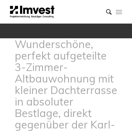
Wunderschöne,
perfekt aufgeteilte
3-Zimmer-
Altbauwohnung mit
kleiner Dachterrasse
in absoluter
Bestlage, direkt
gegenüber der Karl-