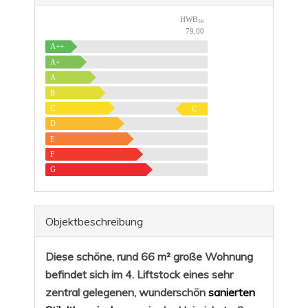
HWB
SK
79,00
A++
A+
A
B
C
C
D
E
F
G
Objekt­beschreibung
Diese schöne, rund 66 m² große Wohnung
befindet sich im 4. Liftstock eines sehr
zentral gelegenen, wunderschön
sanierten