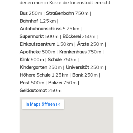
denen man in Kürze die Innenstadt erreicht.
Bus
250 m |
Straßenbahn
750 m |
Bahnhof
1,25 km |
Autobahnanschluss
5,75 km |
Supermarkt
500 m |
Bäckerei
250 m |
Einkaufszentrum
1,50 km |
Ärzte
250 m |
Apotheke
500 m |
Krankenhaus
750 m |
Klink
500 m |
Schule
750 m |
Kindergarten
250 m |
Universität
250 m |
Höhere Schule
1,25 km |
Bank
250 m |
Post
500 m |
Polizei
750 m |
Geldautomat
250 m