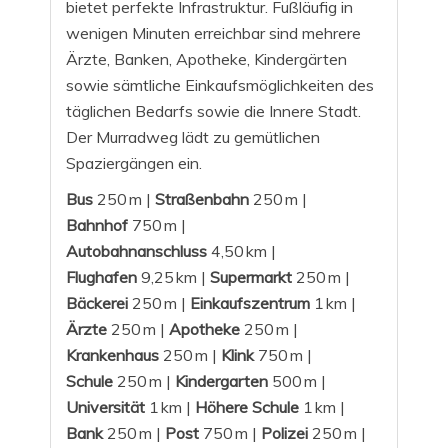
bietet perfekte Infrastruktur. Fußläufig in
wenigen Minuten erreichbar sind mehrere
Ärzte, Banken, Apotheke, Kindergärten
sowie sämtliche Einkaufsmöglichkeiten des
täglichen Bedarfs sowie die Innere Stadt.
Der Murradweg lädt zu gemütlichen
Spaziergängen ein.
Bus
250 m |
Straßenbahn
250 m |
Bahnhof
750 m |
Autobahnanschluss
4,50 km |
Flughafen
9,25 km |
Supermarkt
250 m |
Bäckerei
250 m |
Einkaufszentrum
1 km |
Ärzte
250 m |
Apotheke
250 m |
Krankenhaus
250 m |
Klink
750 m |
Schule
250 m |
Kindergarten
500 m |
Universität
1 km |
Höhere Schule
1 km |
Bank
250 m |
Post
750 m |
Polizei
250 m |