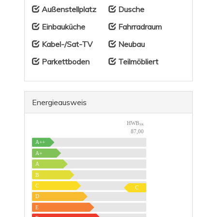
Außenstellplatz
Dusche
Einbauküche
Fahrradraum
Kabel-/Sat-TV
Neubau
Parkettboden
Teilmöbliert
Energieausweis
HWB
SK
87,00
A++
A+
A
B
C
C
D
E