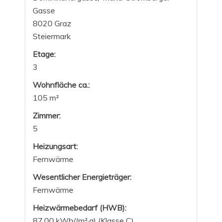
Gasse
8020 Graz
Steiermark
Etage:
3
Wohnfläche ca.:
105 m²
Zimmer:
5
Heizungsart:
Fernwärme
Wesentlicher Energieträger:
Fernwärme
Heizwärmebedarf (HWB):
87,00 kWh/(m²·a) (Klasse C)