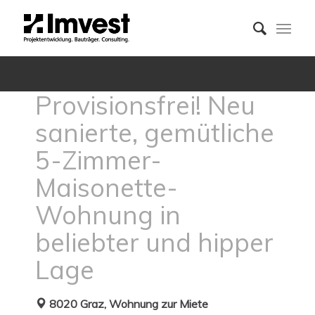
Provisionsfrei! Neu
sanierte, gemütliche
5-Zimmer-
Maisonette-
Wohnung in
beliebter und hipper
Lage
8020 Graz, Wohnung zur Miete