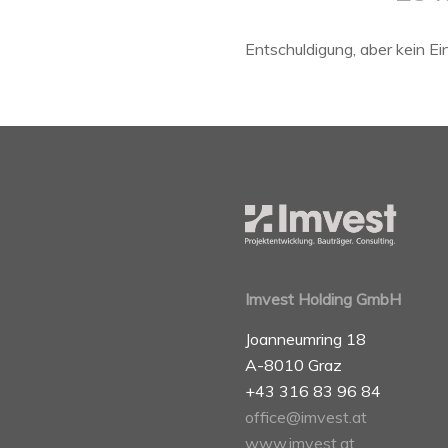
Entschuldigung, aber kein Ein
Imvest Holding GmbH
Joanneumring 18
A-8010 Graz
+43 316 83 96 84
office@imvest.at
www.imvest.at