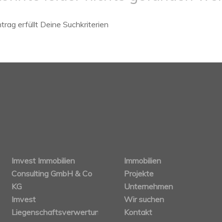
trag erfüllt Deine Suchkriterien
Imvest Immobilien
Immobilien
Consulting GmbH & Co
Projekte
KG
Unternehmen
Imvest
Wir suchen
Liegenschaftsverwertungs
Kontakt