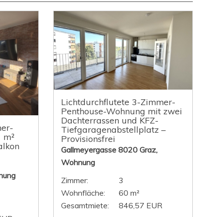
Lichtdurchflutete 3-Zimmer-
Penthouse-Wohnung mit zwei
Dachterrassen und KFZ-
er-
Tiefgaragenabstellplatz –
1 m²
Provisionsfrei
alkon
Gallmeyergasse 8020 Graz,
Wohnung
nung
Zimmer:
3
Wohnfläche:
60 m²
Gesamtmiete:
846,57 EUR