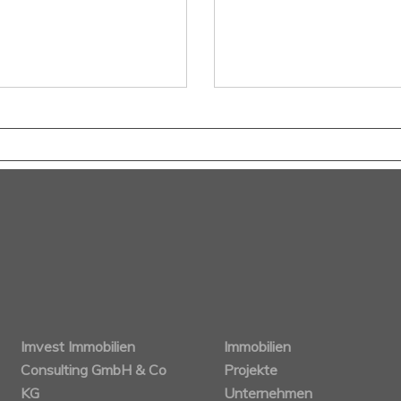
Imvest Immobilien
Immobilien
Consulting GmbH & Co
Projekte
KG
Unternehmen