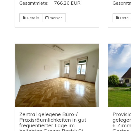
Gesamtmiete:
766,26 EUR
Gesamtm
Details
merken
Detail
Zentral gelegene Büro-/
Provisi
Praxisräumlichkeiten in gut
gelegen
frequentierter Lage im
6 Zimm
beliebten Grazer Bezirk St.
Garten