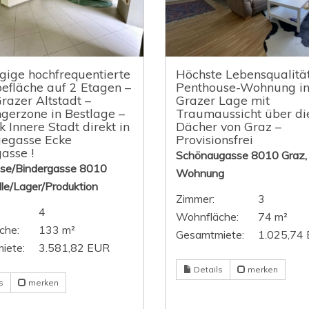
ige hochfrequentierte
Höchste Lebensqualität
fläche auf 2 Etagen –
Penthouse-Wohnung in
Grazer Altstadt –
Grazer Lage mit
erzone in Bestlage –
Traumaussicht über di
k Innere Stadt direkt in
Dächer von Graz –
gegasse Ecke
Provisionsfrei
asse !
Schönaugasse 8010 Graz,
se/Bindergasse 8010
Wohnung
lle/Lager/Produktion
Zimmer:
3
4
Wohnfläche:
74 m²
che:
133 m²
Gesamtmiete:
1.025,74
iete:
3.581,82 EUR
Details
merken
s
merken