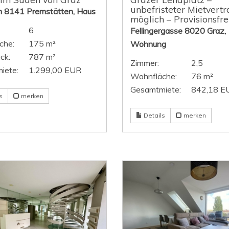
unbefristeter Mietvert
m 8141 Premstätten, Haus
möglich – Provisionsfrei
6
Fellingergasse 8020 Graz,
che:
175 m²
Wohnung
ck:
787 m²
Zimmer:
2,5
iete:
1.299,00 EUR
Wohnfläche:
76 m²
Gesamtmiete:
842,18 E
s
merken
Details
merken