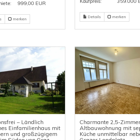
Kaufpreis:
359.000 
iete:
999,00 EUR
Details
merken
s
merken
onsfrei – Ländlich
Charmante 2,5-Zimmer
es Einfamilienhaus mit
Altbauwohnung mit se
ern und großzügigem
Küche unmittelbar ne
 im Süden von Graz
Grazer Lendplatz –