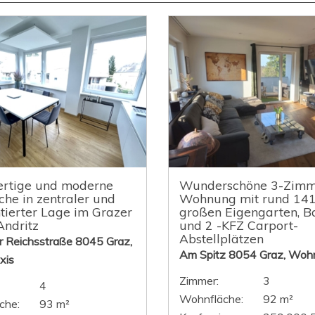
rtige und moderne
Wunderschöne 3-Zimm
che in zentraler und
Wohnung mit rund 14
tierter Lage im Grazer
großen Eigengarten, B
Andritz
und 2 -KFZ Carport-
Abstellplätzen
r Reichsstraße 8045 Graz,
Am Spitz 8054 Graz, Woh
xis
Zimmer:
3
4
Wohnfläche:
92 m²
che:
93 m²