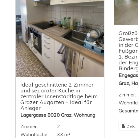
Großzüg
Gewerbe
in der 
Fußgäng
1. Bezir
der En
Binderg
Engegas
Graz, Ha
Ideal geschnittene 2 Zimmer
und separater Küche in
Zimmer:
zentraler Innenstadtlage beim
Grazer Augarten – Ideal für
Wohnflä
Anleger
Gesamtm
Lagergasse 8020 Graz, Wohnung
Zimmer:
2
Detail
Wohnfläche:
33 m²