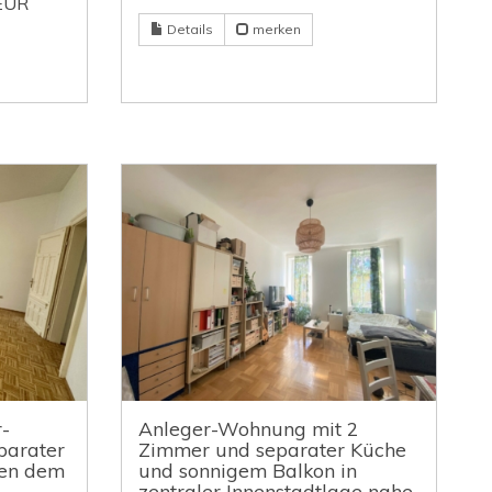
EUR
Details
merken
-
Anleger-Wohnung mit 2
parater
Zimmer und separater Küche
ben dem
und sonnigem Balkon in
zentraler Innenstadtlage nahe