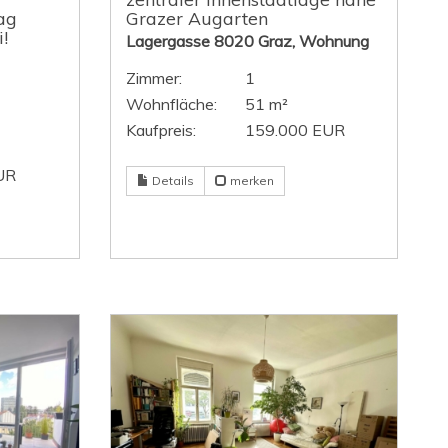
rag
Grazer Augarten
!
Lagergasse 8020 Graz, Wohnung
Zimmer:
1
Wohnfläche:
51 m²
Kaufpreis:
159.000 EUR
UR
Details
merken