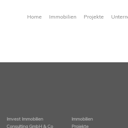
Home
Immobilien
Projekte
Unter
Imvest Immobilien
Immobilien
Consulting GmbH & Co
Projekte