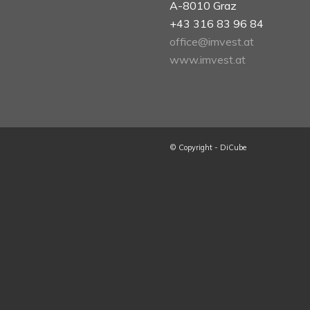
A-8010 Graz
+43 316 83 96 84
office@imvest.at
www.imvest.at
© Copyright - DiCube