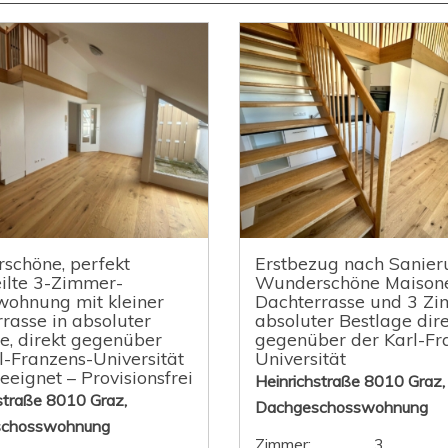
schöne, perfekt
Erstbezug nach Sanier
ilte 3-Zimmer-
Wunderschöne Maisone
wohnung mit kleiner
Dachterrasse und 3 Zi
rasse in absoluter
absoluter Bestlage dir
e, direkt gegenüber
gegenüber der Karl-Fr
l-Franzens-Universität
Universität
eignet – Provisionsfrei
Heinrichstraße 8010 Graz,
straße 8010 Graz,
Dachgeschosswohnung
schosswohnung
Zimmer:
3