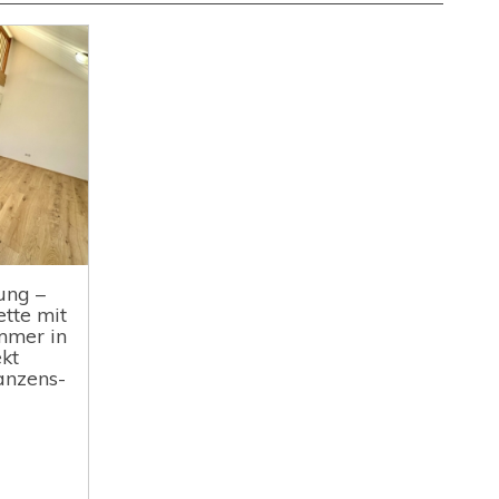
ung –
tte mit
mmer in
ekt
anzens-