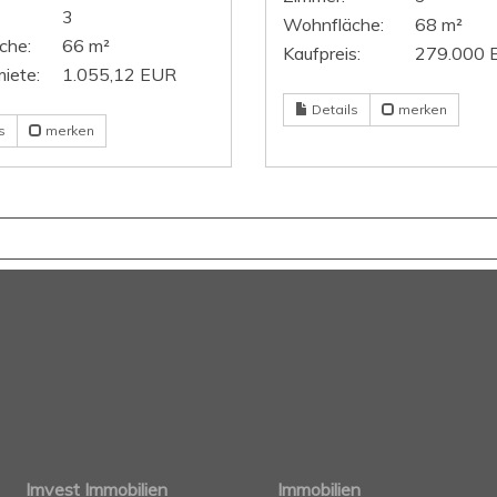
3
Wohnfläche:
68 m²
che:
66 m²
Kaufpreis:
279.000 
iete:
1.055,12 EUR
Details
merken
s
merken
Imvest Immobilien
Immobilien