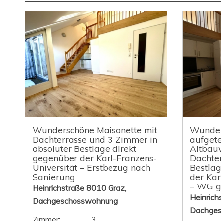
Wunderschöne Maisonette mit
Wunder
Dachterrasse und 3 Zimmer in
aufgete
absoluter Bestlage direkt
Altbau
gegenüber der Karl-Franzens-
Dachter
Universität – Erstbezug nach
Bestlag
Sanierung
der Kar
– WG ge
Heinrichstraße 8010 Graz,
Heinrich
Dachgeschosswohnung
Dachge
Zimmer:
3