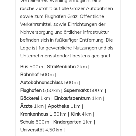
Verteilerkreis Webling ermöglicht eine
rasche Zufahrt auf alle Grazer Autobahnen
sowie zum Flughafen Graz. Öffentliche
Verkehrsmittel, sowie Einrichtungen der
Nahversorgung und örtlicher Infrastruktur
befinden sich in fußläufiger Entfernung. Die
Lage ist für gewerbliche Nutzungen und als
Unternehmensstandort bestens geeignet.
Bus
500 m |
Straßenbahn
2 km |
Bahnhof
500 m |
Autobahnanschluss
500 m |
Flughafen
5,50 km |
Supermarkt
500 m |
Bäckerei
1 km |
Einkaufszentrum
1 km |
Ärzte
1 km |
Apotheke
1 km |
Krankenhaus
1,50 km |
Klink
4 km |
Schule
500 m |
Kindergarten
1 km |
Universität
4,50 km |