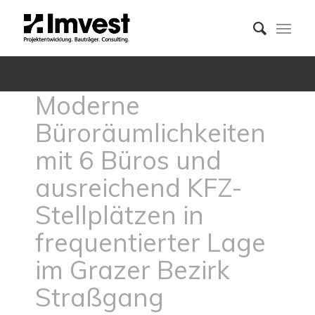
Moderne
Büroräumlichkeiten
mit 6 Büros und
ausreichend KFZ-
Stellplätzen in
frequentierter Lage
im Grazer Bezirk
Straßgang