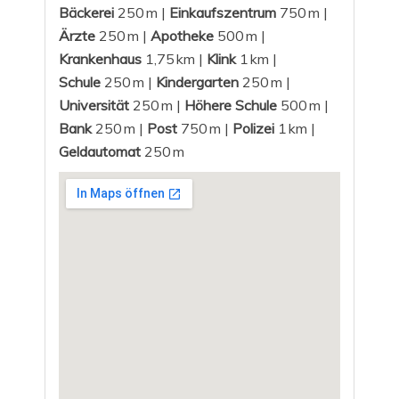
Bäckerei
250 m |
Einkaufszentrum
750 m |
Ärzte
250 m |
Apotheke
500 m |
Krankenhaus
1,75 km |
Klink
1 km |
Schule
250 m |
Kindergarten
250 m |
Universität
250 m |
Höhere Schule
500 m |
Bank
250 m |
Post
750 m |
Polizei
1 km |
Geldautomat
250 m