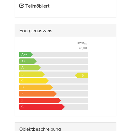
Teilmöbliert
Energieausweis
HWB
SK
43,00
A++
A+
A
B
B
C
D
E
F
G
Objekt­beschreibung