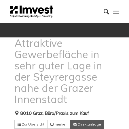
Attraktive
Gewerbefläche in
sehr guter Lage in
der Steyrergasse
nahe der Grazer
Innenstadt
8010 Graz, Büro/Praxis zum Kauf
Zur Übersicht
merken
Direktanfrage