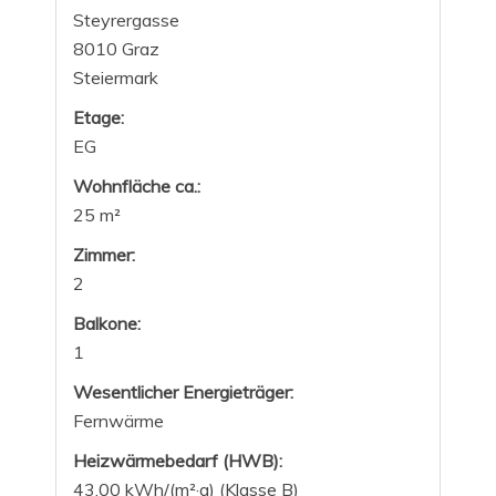
Steyrergasse
8010 Graz
Steiermark
Etage:
EG
Wohnfläche ca.:
25 m²
Zimmer:
2
Balkone:
1
Wesentlicher Energieträger:
Fernwärme
Heizwärmebedarf (HWB):
43,00 kWh/(m²·a) (Klasse B)