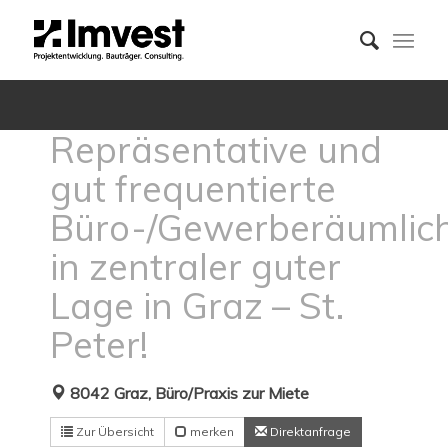
Repräsentative und
gut frequentierte
Büro-/Gewerberäumlich
in zentraler guter
Lage in Graz – St.
Peter!
8042 Graz, Büro/Praxis zur Miete
Zur Übersicht
merken
Direktanfrage