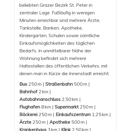
beliebten Grazer Bezirk St. Peter in
zentraler Lage. Fußläufig in wenigen
Minuten erreichbar sind mehrere Ärzte,
Tankstelle, Banken, Apotheke,
Kindergarten, Schulen sowie sämtliche
Einkaufsmöglichkeiten des täglichen
Bedarfs. In unmittelbarer Nähe der
Wohnung befindet sich mehrere
Haltestellen des öffentlichen Verkehrs, mit
denen man in Kürze die Innenstadt erreicht.
Bus
250 m |
Straßenbahn
500 m |
Bahnhof
2 km |
Autobahnanschluss
2,50 km |
Flughafen
8 km |
Supermarkt
250 m |
Bäckerei
250 m |
Einkaufszentrum
1,25 km |
Ärzte
250 m |
Apotheke
500 m |
Krankenhaus
3 km |
Klink
2,50 km |