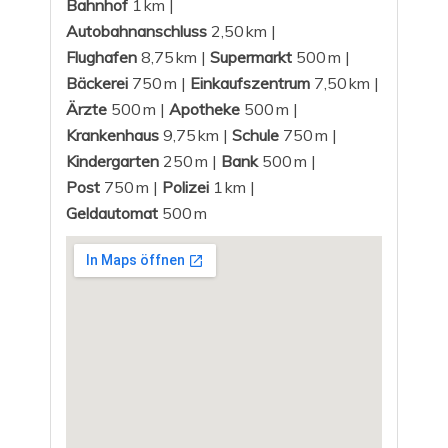
Bahnhof
1 km |
Autobahnanschluss
2,50 km |
Flughafen
8,75 km |
Supermarkt
500 m |
Bäckerei
750 m |
Einkaufszentrum
7,50 km |
Ärzte
500 m |
Apotheke
500 m |
Krankenhaus
9,75 km |
Schule
750 m |
Kindergarten
250 m |
Bank
500 m |
Post
750 m |
Polizei
1 km |
Geldautomat
500 m