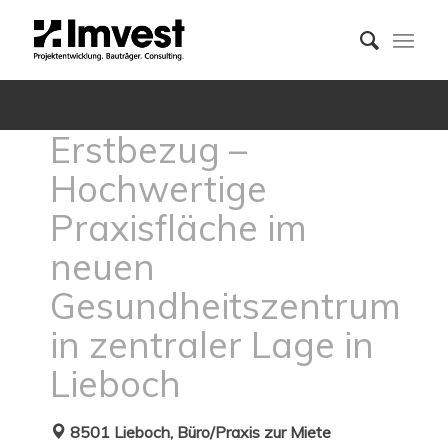
Erstbezug –
Hochwertige
Praxisfläche im
neuen
Gesundheitszentrum
in zentraler Lage in
Lieboch
8501 Lieboch, Büro/Praxis zur Miete