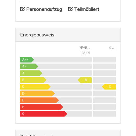
Personenaufzug
Teilmöbliert
Energieausweis
HWB
f
SK
GEE
38,00
A++
A+
A
B
B
C
C
D
E
F
G