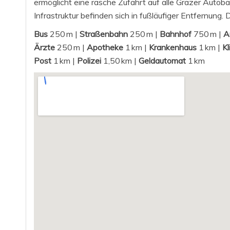
ermöglicht eine rasche Zufahrt auf alle Grazer Autob
Infrastruktur befinden sich in fußläufiger Entfernun
Bus
250 m |
Straßenbahn
250 m |
Bahnhof
750 m |
A
Ärzte
250 m |
Apotheke
1 km |
Krankenhaus
1 km |
Kl
Post
1 km |
Polizei
1,50 km |
Geldautomat
1 km