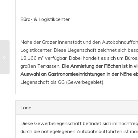
Büro- & Logistikcenter
Nahe der Grazer Innenstadt und den Autobahnauffahrt
PROVISIONSFREI! –
Logistikcenter. Diese Liegenschaft zeichnet sich bes
Büro- und
18.166 m² verfügbar. Dabei handelt es sich um Büros
Logistikfläche mit rund
großen Terrassen.
Die Anmietung der Flächen ist in 
18.166 m² zu
Auswahl an Gastronomieeinrichtungen in der Nähe eb
vermieten...
Liegenschaft als GG (Gewerbegebiet).
Lage
Diese Gewerbeliegenschaft befindet sich im hochfrequ
durch die nahegelegenen Autobahnauffahrten ist man 