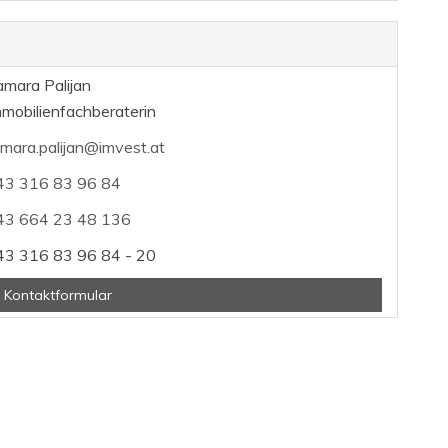
mara Palijan
mobilienfachberaterin
mara.palijan@imvest.at
43 316 83 96 84
43 664 23 48 136
43 316 83 96 84 - 20
 Kontaktformular