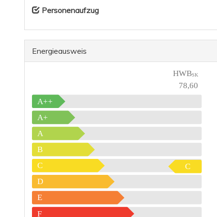
Personenaufzug
Energieausweis
HWB
SK
78,60
A++
A+
A
B
C
C
D
E
F