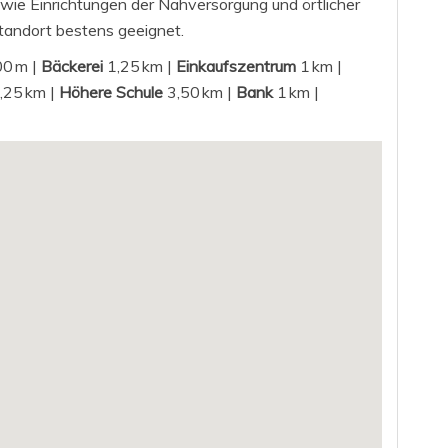
owie Einrichtungen der Nahversorgung und örtlicher
standort bestens geeignet.
0 m |
Bäckerei
1,25 km |
Einkaufszentrum
1 km |
,25 km |
Höhere Schule
3,50 km |
Bank
1 km |