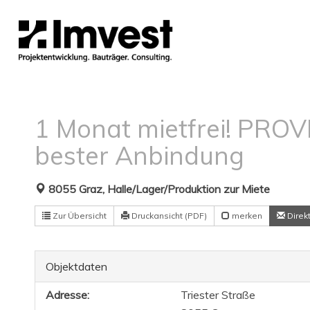
1 Monat mietfrei! PROV
bester Anbindung
8055 Graz, Halle/Lager/Produktion zur Miete
Zur Übersicht
Druckansicht (PDF)
merken
Direk
Objektdaten
Adresse:
Triester Straße