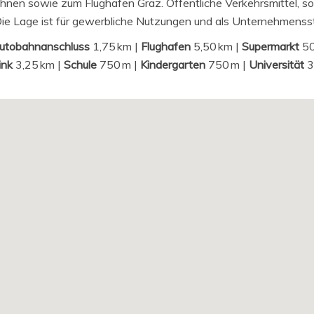
ahnen sowie zum Flughafen Graz. Öffentliche Verkehrsmittel, s
g. Die Lage ist für gewerbliche Nutzungen und als Unternehmens
utobahnanschluss
1,75 km |
Flughafen
5,50 km |
Supermarkt
50
ink
3,25 km |
Schule
750 m |
Kindergarten
750 m |
Universität
3