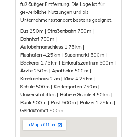
fußläufiger Entfernung. Die Lage ist für
gewerbliche Nutzungen und als
Unternehmensstandort bestens geeignet.
Bus
250 m |
Straßenbahn
750 m |
Bahnhof
750 m |
Autobahnanschluss
1,75 km |
Flughafen
4,25 km |
Supermarkt
500 m |
Bäckerei
1,75 km |
Einkaufszentrum
500 m |
Ärzte
250 m |
Apotheke
500 m |
Krankenhaus
2 km |
Klink
4,25 km |
Schule
500 m |
Kindergarten
750 m |
Universität
4 km |
Höhere Schule
4,50 km |
Bank
500 m |
Post
500 m |
Polizei
1,75 km |
Geldautomat
500 m