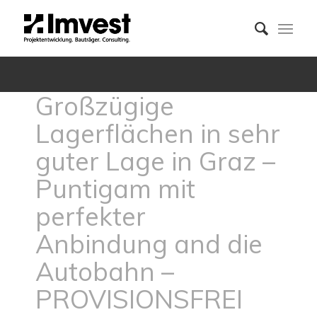
Großzügige
Lagerflächen in sehr
guter Lage in Graz –
Puntigam mit
perfekter
Anbindung and die
Autobahn –
PROVISIONSFREI