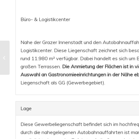
Büro- & Logistikcenter
Nahe der Grazer Innenstadt und den Autobahnauffahrt
Großer Garten im
Logistikcenter. Diese Liegenschaft zeichnet sich bes
idyllischen Innenhof
rund 11.980 m² verfügbar. Dabei handelt es sich um 
mit 138 m² in Bestlage
großen Terrassen.
Die Anmietung der Flächen ist in 
in der Steyr...
Auswahl an Gastronomieeinrichtungen in der Nähe eb
Liegenschaft als GG (Gewerbegebiet).
Lage
Diese Gewerbeliegenschaft befindet sich im hochfrequ
durch die nahegelegenen Autobahnauffahrten ist man 