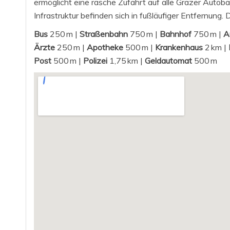
ermöglicht eine rasche Zufahrt auf alle Grazer Autob
Infrastruktur befinden sich in fußläufiger Entfernun
Bus
250 m |
Straßenbahn
750 m |
Bahnhof
750 m |
A
Ärzte
250 m |
Apotheke
500 m |
Krankenhaus
2 km |
Post
500 m |
Polizei
1,75 km |
Geldautomat
500 m