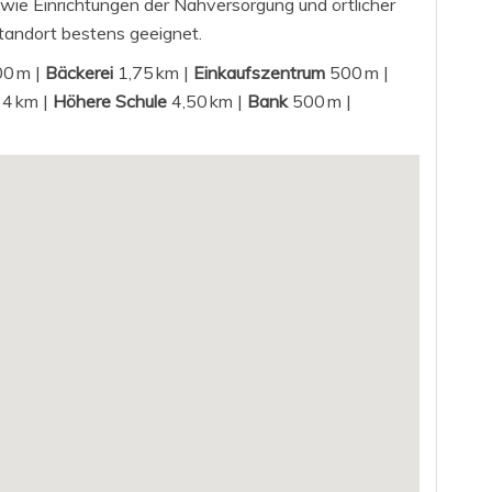
owie Einrichtungen der Nahversorgung und örtlicher
standort bestens geeignet.
0 m |
Bäckerei
1,75 km |
Einkaufszentrum
500 m |
4 km |
Höhere Schule
4,50 km |
Bank
500 m |