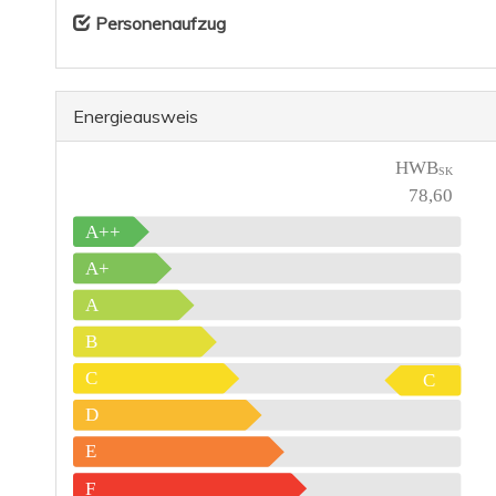
Personenaufzug
Energieausweis
HWB
SK
78,60
A++
A+
A
B
C
C
D
E
F