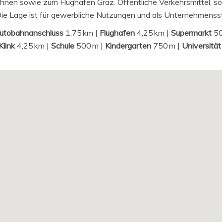
ahnen sowie zum Flughafen Graz. Öffentliche Verkehrsmittel, s
g. Die Lage ist für gewerbliche Nutzungen und als Unternehmens
utobahnanschluss
1,75 km |
Flughafen
4,25 km |
Supermarkt
50
Klink
4,25 km |
Schule
500 m |
Kindergarten
750 m |
Universität