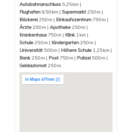
Autobahnanschluss
5,25 km |
Flughafen
9,50 km |
Supermarkt
250 m |
Bäckerei
250 m |
Einkaufszentrum
750 m |
Ärzte
250 m |
Apotheke
250 m |
Krankenhaus
750 m |
Klink
1 km |
Schule
250 m |
Kindergarten
250 m |
Universität
500 m |
Höhere Schule
1,25 km |
Bank
250 m |
Post
750 m |
Polizei
500 m |
Geldautomat
250 m