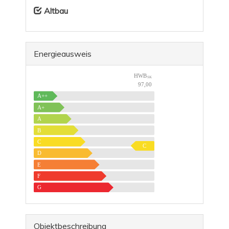
Altbau
Energieausweis
HWB
SK
97,00
A++
A+
A
B
C
C
D
E
F
G
Objekt­beschreibung