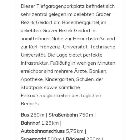
Dieser Tiefgaragenparkplatz befindet sich
sehr zentral gelegen im beliebten Grazer
Bezirk Geidorf am Rosenberggürtel, im
beliebten Grazer Bezirk Geidorf, in
unmittelbarer Nähe zur Heinrichstraße und
zur Karl-Franzenz-Universität, Technische
Universität. Die Lage bietet perfekte
Infrastruktur. Fußläufig in wenigen Minuten
erreichbar sind mehrere Ärzte, Banken,
Apotheke, Kindergarten, Schulen, der
Stadtpark sowie sämtliche
Einkaufsmöglichkeiten des täglichen
Bedarfs.
Bus
250 m |
Straßenbahn
750 m |
Bahnhof
1,25 km |
Autobahnanschluss
5,75 km |
Supermarkt
500 m |
Bäckerei
250 m |