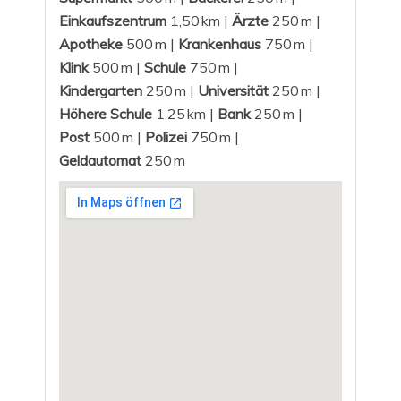
Einkaufszentrum
1,50 km |
Ärzte
250 m |
Apotheke
500 m |
Krankenhaus
750 m |
Klink
500 m |
Schule
750 m |
Kindergarten
250 m |
Universität
250 m |
Höhere Schule
1,25 km |
Bank
250 m |
Post
500 m |
Polizei
750 m |
Geldautomat
250 m