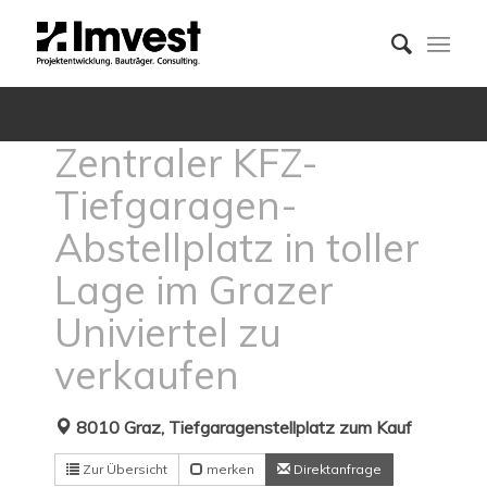
Zentraler KFZ-
Tiefgaragen-
Abstellplatz in toller
Lage im Grazer
Univiertel zu
verkaufen
8010 Graz, Tiefgaragenstellplatz zum Kauf
Zur Übersicht
merken
Direktanfrage