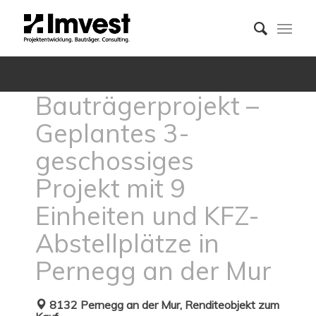
Bauträgerprojekt –
Geplantes 3-
geschossiges
Projekt mit 9
Einheiten und KFZ-
Abstellplätze in
Pernegg an der Mur
8132 Pernegg an der Mur, Renditeobjekt zum