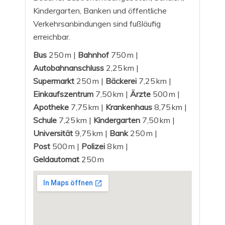
Kindergarten, Banken und öffentliche
Verkehrsanbindungen sind fußläufig
erreichbar.
Bus
250 m |
Bahnhof
750 m |
Autobahnanschluss
2,25 km |
Supermarkt
250 m |
Bäckerei
7,25 km |
Einkaufszentrum
7,50 km |
Ärzte
500 m |
Apotheke
7,75 km |
Krankenhaus
8,75 km |
Schule
7,25 km |
Kindergarten
7,50 km |
Universität
9,75 km |
Bank
250 m |
Post
500 m |
Polizei
8 km |
Geldautomat
250 m