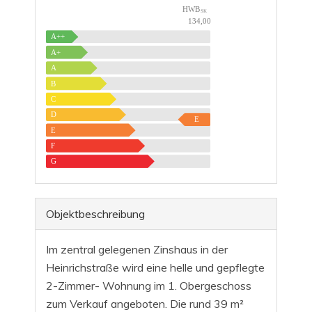
HWB
SK
134,00
A++
A+
A
B
C
D
E
E
F
G
Objekt­beschreibung
Im zentral gelegenen Zinshaus in der
Heinrichstraße wird eine helle und gepflegte
2-Zimmer- Wohnung im 1. Obergeschoss
zum Verkauf angeboten. Die rund 39 m²