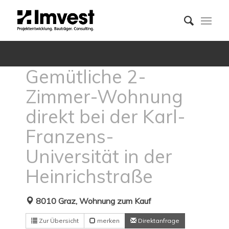
Gemütliche 2-
Zimmer-Wohnung
direkt bei der Karl-
Franzens-
Universität in der
Heinrichstraße
8010 Graz, Wohnung zum Kauf
Zur Übersicht
merken
Direktanfrage