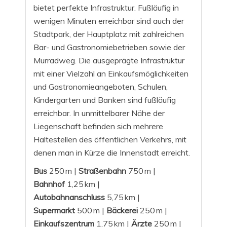
bietet perfekte Infrastruktur. Fußläufig in
wenigen Minuten erreichbar sind auch der
Stadtpark, der Hauptplatz mit zahlreichen
Bar- und Gastronomiebetrieben sowie der
Murradweg. Die ausgeprägte Infrastruktur
mit einer Vielzahl an Einkaufsmöglichkeiten
und Gastronomieangeboten, Schulen,
Kindergarten und Banken sind fußläufig
erreichbar. In unmittelbarer Nähe der
Liegenschaft befinden sich mehrere
Haltestellen des öffentlichen Verkehrs, mit
denen man in Kürze die Innenstadt erreicht.
Bus
250 m |
Straßenbahn
750 m |
Bahnhof
1,25 km |
Autobahnanschluss
5,75 km |
Supermarkt
500 m |
Bäckerei
250 m |
Einkaufszentrum
1,75 km |
Ärzte
250 m |