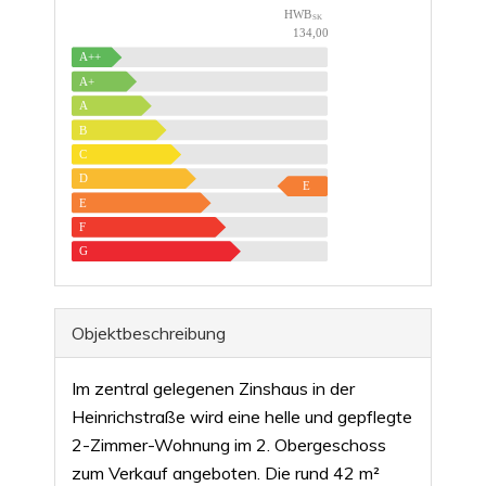
HWB
SK
134,00
A++
A+
A
B
C
D
E
E
F
G
Objekt­beschreibung
Im zentral gelegenen Zinshaus in der
Heinrichstraße wird eine helle und gepflegte
2-Zimmer-Wohnung im 2. Obergeschoss
zum Verkauf angeboten. Die rund 42 m²