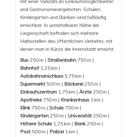
mit einer Vielzahl an Einkaufsmöglichkeiten
und Gastronomieangeboten, Schulen,
Kindergarten und Banken sind fußläufig
erreichbar. In unmittelbarer Nähe der
Liegenschaft befinden sich mehrere
Haltestellen des öffentlichen Verkehrs, mit
denen man in Kürze die Innenstadt erreicht.
Bus
250 m |
Straßenbahn
750 m |
Bahnhof
1,25 km |
Autobahnanschluss
5,75 km |
Supermarkt
500 m |
Bäckerei
250 m |
Einkaufszentrum
1,75 km |
Ärzte
250 m |
Apotheke
750 m |
Krankenhaus
1 km |
Klink
750 m |
Schule
750 m |
Kindergarten
250 m |
Universität
250 m |
Höhere Schule
1,25 km |
Bank
250 m |
Post
500 m |
Polizei
1 km |