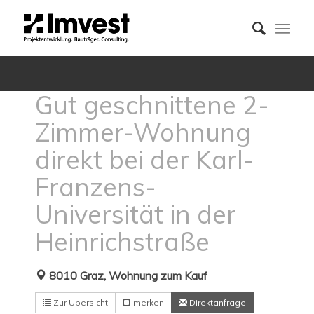
Gut geschnittene 2-
Zimmer-Wohnung
direkt bei der Karl-
Franzens-
Universität in der
Heinrichstraße
8010 Graz, Wohnung zum Kauf
Zur Übersicht
merken
Direktanfrage