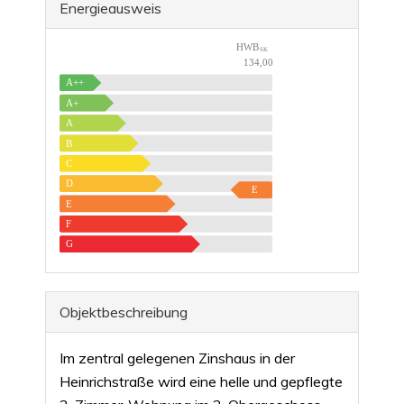
Energieausweis
HWB
SK
134,00
A++
A+
A
B
C
D
E
E
F
G
Objekt­beschreibung
Im zentral gelegenen Zinshaus in der
Heinrichstraße wird eine helle und gepflegte