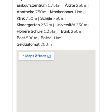
Einkaufszentrum
1,75 km |
Ärzte
250 m |
Apotheke
750 m |
Krankenhaus
1 km |
Klink
750 m |
Schule
750 m |
Kindergarten
250 m |
Universität
250 m |
Höhere Schule
1,25 km |
Bank
250 m |
Post
500 m |
Polizei
1 km |
Geldautomat
250 m