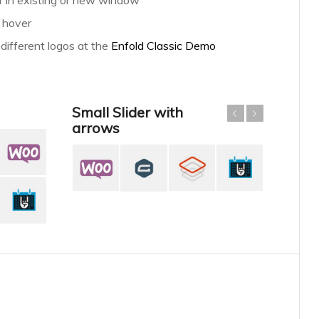
er in existing or new window
 hover
ifferent logos at the
Enfold Classic Demo
Small Slider with
Zurück
Weiter
arrows