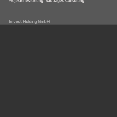
Imvest Holding GmbH
Joanneumring 18
A-8010 Graz
+43 316 83 96 84
office@imvest.at
www.imvest.at