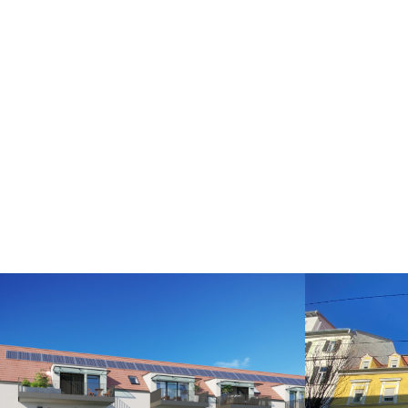
Zettling, 8141
Georgi