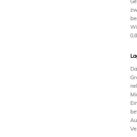
Ge
zw
be
Wi
0,
La
Da
Gr
ne
Mi
Ei
be
Au
Ve