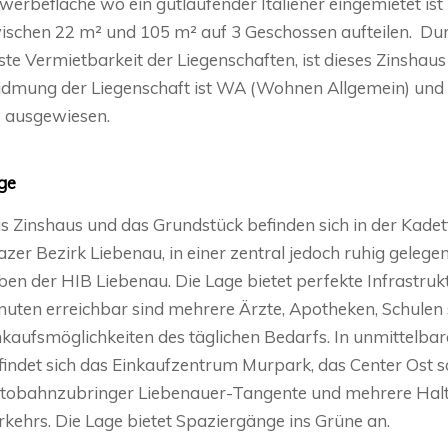
werbefläche wo ein gutlaufender Italiener eingemietet i
ischen 22 m² und 105 m² auf 3 Geschossen aufteilen. Dur
ste Vermietbarkeit der Liegenschaften, ist dieses Zinshaus
dmung der Liegenschaft ist WA (Wohnen Allgemein) und 
8 ausgewiesen.
ge
s Zinshaus und das Grundstück befinden sich in der Kadet
azer Bezirk Liebenau, in einer zentral jedoch ruhig geleg
ben der HIB Liebenau. Die Lage bietet perfekte Infrastruk
nuten erreichbar sind mehrere Ärzte, Apotheken, Schulen
nkaufsmöglichkeiten des täglichen Bedarfs. In unmittelb
findet sich das Einkaufzentrum Murpark, das Center Ost 
tobahnzubringer Liebenauer-Tangente und mehrere Haltes
rkehrs. Die Lage bietet Spaziergänge ins Grüne an.