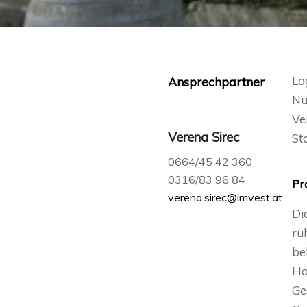
La
Ansprechpartner
Nu
Ve
Verena Sirec
St
0664/45 42 360
0316/83 96 84
Pr
verena.sirec@imvest.at
Di
ru
be
Ha
Ge