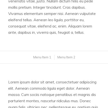
venenatis vitae, justo. Nullam dictum felis eu pede
mollis pretium. Integer tincidunt. Cras dapibus.
Vivamus elementum semper nisi. Aenean vulputate
eleifend tellus. Aenean leo ligula, porttitor eu,
consequat vitae, eleifend ac, enim. Aliquam lorem
ante, dapibus in, viverra quis, feugiat a, tellus.
Menu Item 1
Menu Item 2
Lorem ipsum dolor sit amet, consectetuer adipiscing
elit. Aenean commodo ligula eget dolor. Aenean
massa. Cum sociis natoque penatibus et magnis dis
parturient montes, nascetur ridiculus mus. Donec
quam felis, ultricies nec, pellentesque eu, pretium quis,