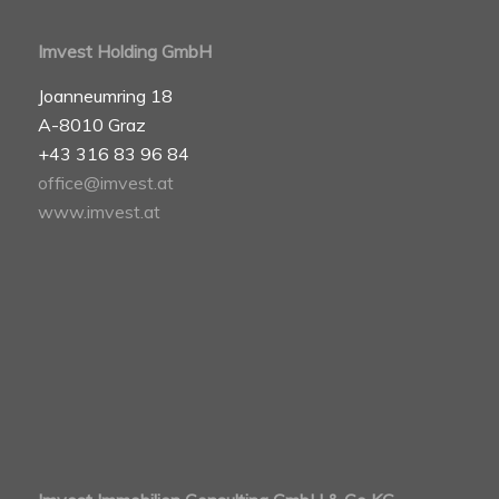
Imvest Holding GmbH
Joanneumring 18
A-8010 Graz
+43 316 83 96 84
office@imvest.at
www.imvest.at