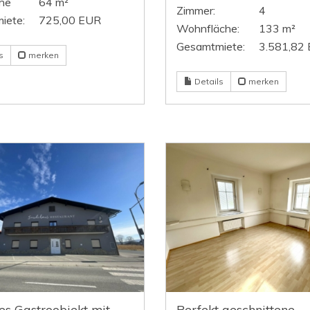
he
64 m²
Zimmer:
4
iete:
725,00 EUR
Wohnfläche:
133 m²
Gesamtmiete:
3.581,82
s
merken
Details
merken
es Gastroobjekt mit
Perfekt geschnittene