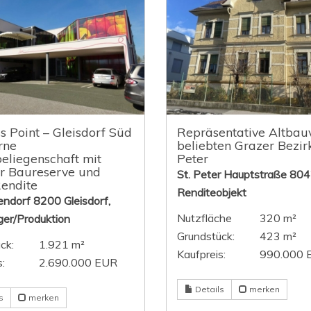
s Point – Gleisdorf Süd
Repräsentative Altbauv
rne
beliebten Grazer Bezirk
eliegenschaft mit
Peter
r Baureserve und
St. Peter Hauptstraße 804
endite
Renditeobjekt
dorf 8200 Gleisdorf,
Nutzfläche
320 m²
ger/Produktion
Grundstück:
423 m²
ck:
1.921 m²
Kaufpreis:
990.000 
:
2.690.000 EUR
Details
merken
s
merken