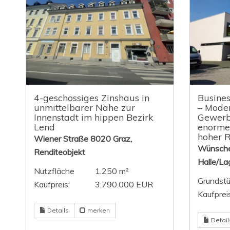
4-geschossiges Zinshaus in
Busines
unmittelbarer Nähe zur
– Mode
Innenstadt im hippen Bezirk
Gewerb
Lend
enorme
hoher R
Wiener Straße 8020 Graz,
Wünschen
Renditeobjekt
Halle/La
Nutzfläche
1.250 m²
Grundstü
Kaufpreis:
3.790.000 EUR
Kaufpreis
Details
merken
Detail