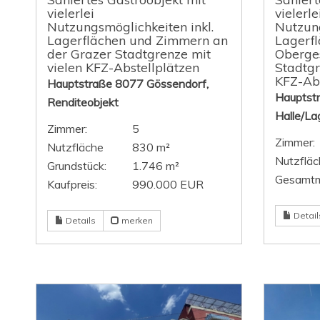
vielerlei
vielerle
Nutzungsmöglichkeiten inkl.
Nutzung
Lagerflächen und Zimmern an
Lagerf
der Grazer Stadtgrenze mit
Oberge
vielen KFZ-Abstellplätzen
Stadtgr
KFZ-Abs
Hauptstraße 8077 Gössendorf,
Hauptst
Renditeobjekt
Halle/La
Zimmer:
5
Zimmer:
Nutzfläche
830 m²
Nutzfläc
Grundstück:
1.746 m²
Gesamtm
Kaufpreis:
990.000 EUR
Detail
Details
merken