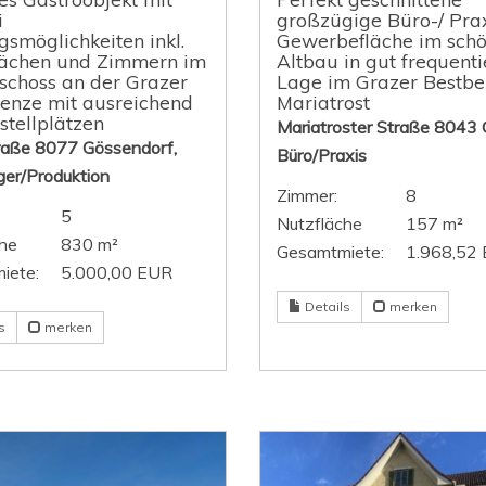
i
großzügige Büro-/ Prax
smöglichkeiten inkl.
Gewerbefläche im sch
lächen und Zimmern im
Altbau in gut frequenti
schoss an der Grazer
Lage im Grazer Bestbe
enze mit ausreichend
Mariatrost
tellplätzen
Mariatroster Straße 8043 
raße 8077 Gössendorf,
Büro/Praxis
ger/Produktion
Zimmer:
8
5
Nutzfläche
157 m²
he
830 m²
Gesamtmiete:
1.968,52
iete:
5.000,00 EUR
Details
merken
s
merken