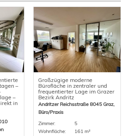
ntierte
Großzügige moderne
tagen –
Bürofläche in zentraler und
–
frequentierter Lage im Grazer
lage –
Bezirk Andritz
irekt in
Andritzer Reichsstraße 8045 Graz,
Büro/Praxis
010
Zimmer:
5
on
Wohnfläche:
161 m²