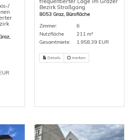
frequentierter Lage im Grazer
is-/
Bezirk Straßgang
önen
8053 Graz, Bürofläche
erter
zirk
Zimmer:
6
Nutzfläche
211 m²
Graz,
Gesamtmiete:
1.958,39 EUR
Details
merken
 EUR