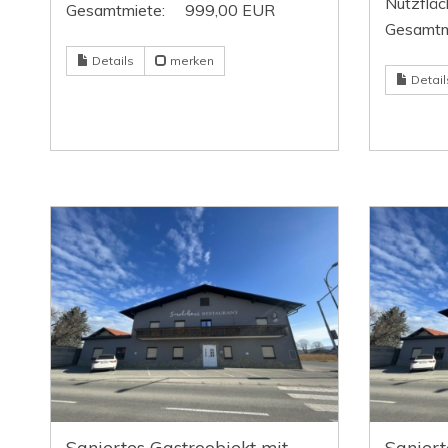
Nutzfläc
Gesamtmiete:
999,00 EUR
Gesamtm
Details
merken
Detail
Saniertes Gastroobjekt mit
Saniert