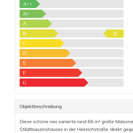
A++
A+
A
B
B
C
D
E
F
G
Objekt­beschreibung
Diese schöne neu sanierte rund 66 m² große Maisonet
Stilaltbauzinshauses in der Heinrichstraße, direkt ge