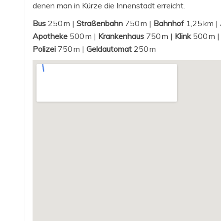
denen man in Kürze die Innenstadt erreicht.
Bus
250 m |
Straßenbahn
750 m |
Bahnhof
1,25 km |
Apotheke
500 m |
Krankenhaus
750 m |
Klink
500 m 
Polizei
750 m |
Geldautomat
250 m