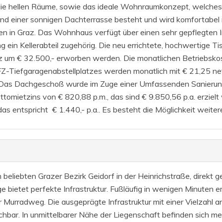
die hellen Räume, sowie das ideale Wohnraumkonzept, welche
d einer sonnigen Dachterrasse besteht und wird komfortabel 
en in Graz. Das Wohnhaus verfügt über einen sehr gepflegten 
 ein Kellerabteil zugehörig. Die neu errichtete, hochwertige Ti
z um € 32.500,- erworben werden. Die monatlichen Betriebskos
FZ-Tiefgaragenabstellplatzes werden monatlich mit € 21,25 net
o. Das Dachgeschoß wurde im Zuge einer Umfassenden Sanierun
omietzins von € 820,88 p.m., das sind € 9.850,56 p.a. erzielt
 das entspricht € 1.440,- p.a.. Es besteht die Möglichkeit wei
beliebten Grazer Bezirk Geidorf in der Heinrichstraße, direkt 
e bietet perfekte Infrastruktur. Fußläufig in wenigen Minuten e
 Murradweg. Die ausgeprägte Infrastruktur mit einer Vielzahl
chbar. In unmittelbarer Nähe der Liegenschaft befinden sich meh