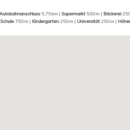
Autobahnanschluss
5,75 km |
Supermarkt
500 m |
Bäckerei
250
|
Schule
750 m |
Kindergarten
250 m |
Universität
250 m |
Höher