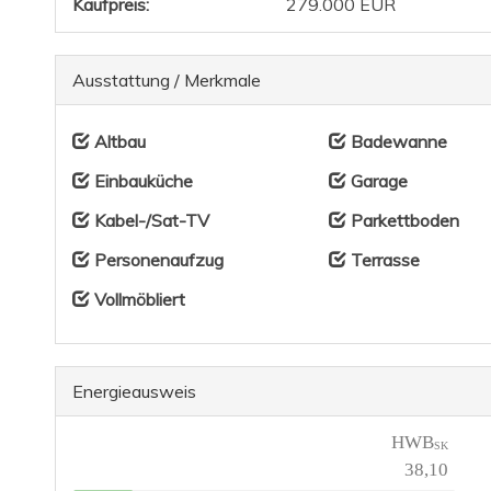
Kaufpreis:
279.000 EUR
Ausstattung / Merkmale
Altbau
Badewanne
Einbauküche
Garage
Kabel-/Sat-TV
Parkettboden
Personenaufzug
Terrasse
Vollmöbliert
Energieausweis
HWB
SK
38,10