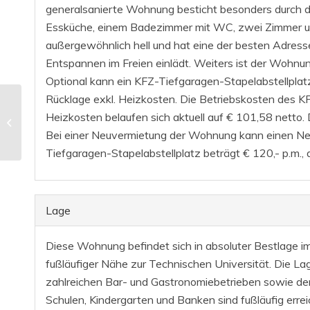
generalsanierte Wohnung besticht besonders durch 
Essküche, einem Badezimmer mit WC, zwei Zimmer un
außergewöhnlich hell und hat eine der besten Adress
Entspannen im Freien einlädt. Weiters ist der Wohnung
Optional kann ein KFZ-Tiefgaragen-Stapelabstellplat
Rücklage exkl. Heizkosten. Die Betriebskosten des K
Erstbezug nach
Heizkosten belaufen sich aktuell auf € 101,58 nett
Sanierung –
Wunderschöne
Bei einer Neuvermietung der Wohnung kann einen Nett
Maisonette mit
Tiefgaragen-Stapelabstellplatz beträgt € 120,- p.m.,
Dachterrasse und...
Lage
Diese Wohnung befindet sich in absoluter Bestlage im 
fußläufiger Nähe zur Technischen Universität. Die Lag
zahlreichen Bar- und Gastronomiebetrieben sowie der
Schulen, Kindergarten und Banken sind fußläufig errei