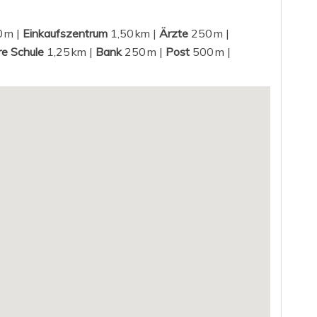
 m |
Einkaufszentrum
1,50 km |
Ärzte
250 m |
e Schule
1,25 km |
Bank
250 m |
Post
500 m |