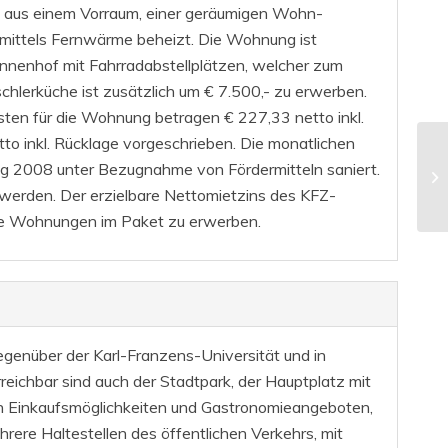
s aus einem Vorraum, einer geräumigen Wohn-
mittels Fernwärme beheizt. Die Wohnung ist
Innenhof mit Fahrradabstellplätzen, welcher zum
schlerküche ist zusätzlich um € 7.500,- zu erwerben.
ten für die Wohnung betragen € 227,33 netto inkl.
to inkl. Rücklage vorgeschrieben. Die monatlichen
g 2008 unter Bezugnahme von Fördermitteln saniert.
 werden. Der erzielbare Nettomietzins des KFZ-
tere Wohnungen im Paket zu erwerben.
gegenüber der Karl-Franzens-Universität und in
rreichbar sind auch der Stadtpark, der Hauptplatz mit
 an Einkaufsmöglichkeiten und Gastronomieangeboten,
rere Haltestellen des öffentlichen Verkehrs, mit