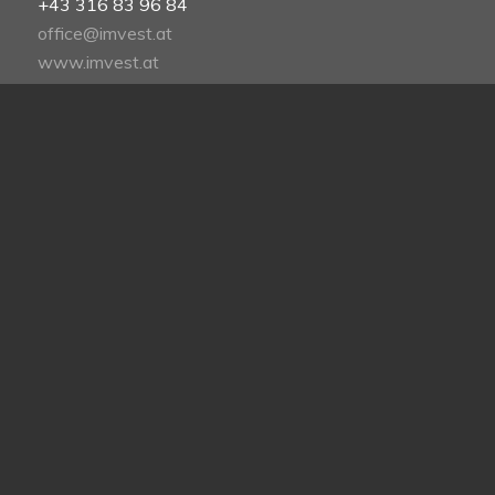
+43 316 83 96 84
office@imvest.at
www.imvest.at
Imvest Immobilien Consulting GmbH & Co KG
Imvest Liegenschaftsverwertungs GmbH