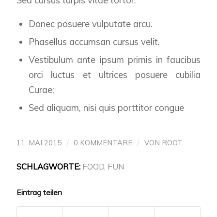
Sed cursus turpis vitae tortor.
Donec posuere vulputate arcu.
Phasellus accumsan cursus velit.
Vestibulum ante ipsum primis in faucibus
orci luctus et ultrices posuere cubilia
Curae;
Sed aliquam, nisi quis porttitor congue
/
/
11. MAI 2015
0 KOMMENTARE
VON
ROOT
SCHLAGWORTE:
FOOD
,
FUN
Eintrag teilen